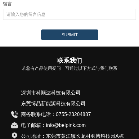
留言
SUBMIT
联系我们
若您有产品使用疑问，可通过以下方式与我们联系
深圳市科顺达科技有限公司
东莞博品新能源科技有限公司
商务联系电话：0755-23204887
电子邮箱：info@belpink.com
公司地址：东莞市黄江镇长龙村羽博科技园A栋