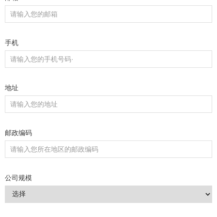
手机
地址
邮政编码
公司规模